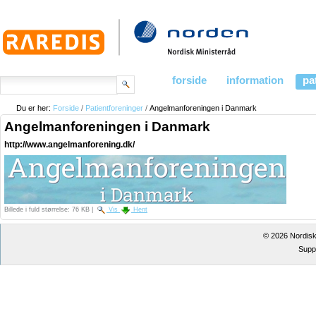
Videre
til
indhold
|
Videre
til
menunavigation
søg
forside
information
pa
Navigation
avanceret søgning
Du er her:
Forside
/
Patientforeninger
/
Angelmanforeningen i Danmark
Angelmanforeningen i Danmark
http://www.angelmanforening.dk/
Billede i fuld størrelse:
76 KB
|
Vis
Hent
©
2026
Nordisk
Supp